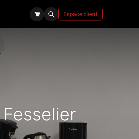
s
Espace client
Fesselier