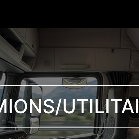
Products
Services
News / Blog
Contactez-nou
IONS/UTILITA