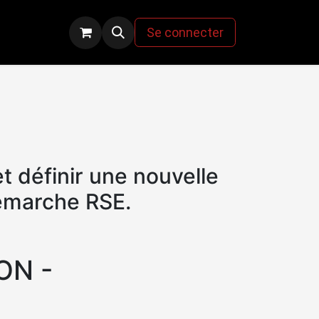
actez-nous
Se connecter
 définir une nouvelle
émarche RSE.
ON -